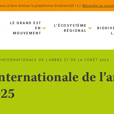
ous à faire évoluer la plateforme biodiversité ! 👉
Répondre au quest
Biodiv’Map
Newsletter
LE GRAND EST
L’ÉCOSYSTÈME
EN
BIODIV
RÉGIONAL
MOUVEMENT
L
INTERNATIONALE DE L’ARBRE ET DE LA FORÊT 2025
ternationale de l’a
025