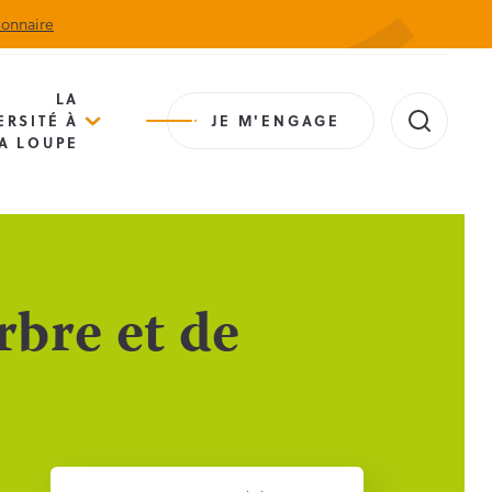
ionnaire
Actualités
Agenda
Contact
Extranet
LA
ERSITÉ À
JE M'ENGAGE
A LOUPE
rbre et de