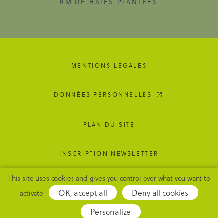
KM DE HAIES PLANTÉES
MENTIONS LÉGALES
DONNÉES PERSONNELLES
PLAN DU SITE
INSCRIPTION NEWSLETTER
This site uses cookies and gives you control over what you want to
GESTION DES COOKIES
OK, accept all
Deny all cookies
activate
Adipso,
Personalize
agence