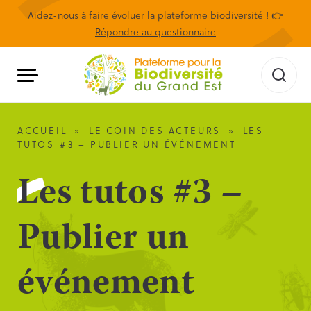
Aidez-nous à faire évoluer la plateforme biodiversité ! 👉
Répondre au questionnaire
ACCUEIL
»
LE COIN DES ACTEURS
»
LES
TUTOS #3 – PUBLIER UN ÉVÉNEMENT
Les tutos #3 –
Publier un
événement