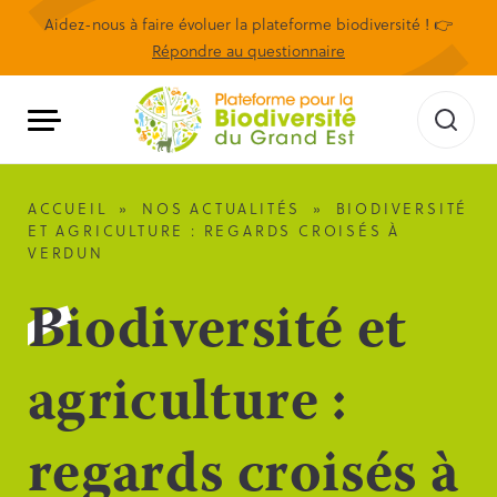
Aidez-nous à faire évoluer la plateforme biodiversité ! 👉
Répondre au questionnaire
ACCUEIL
»
NOS ACTUALITÉS
»
BIODIVERSITÉ
ET AGRICULTURE : REGARDS CROISÉS À
VERDUN
Biodiversité et
agriculture :
regards croisés à