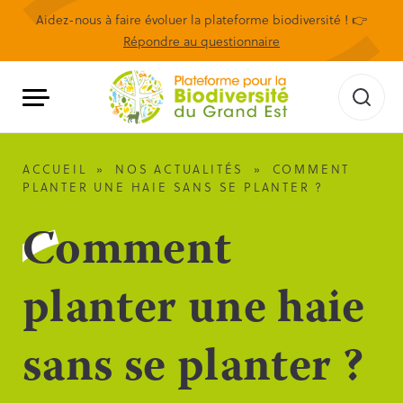
Aidez-nous à faire évoluer la plateforme biodiversité ! 👉
Répondre au questionnaire
ACCUEIL
»
NOS ACTUALITÉS
»
COMMENT
PLANTER UNE HAIE SANS SE PLANTER ?
Comment
planter une haie
sans se planter ?