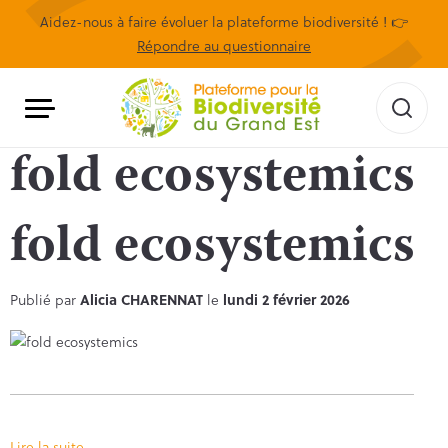
Aidez-nous à faire évoluer la plateforme biodiversité ! 👉
Répondre au questionnaire
fold ecosystemics
fold ecosystemics
Publié par
Alicia CHARENNAT
le
lundi 2 février 2026
Lire la suite