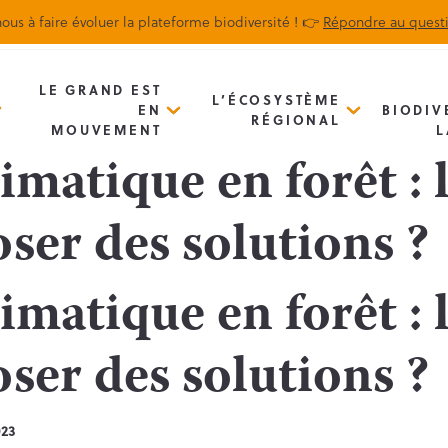
ous à faire évoluer la plateforme biodiversité ! 👉
Répondre au quest
Biodiv’Map
Newsletter
LE GRAND EST
L’ÉCOSYSTÈME
EN
BIODIV
RÉGIONAL
MOUVEMENT
L
matique en forêt : 
ser des solutions ?
matique en forêt : 
ser des solutions ?
023