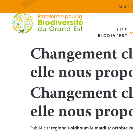
Aidez-n
LIFE
BIODIV’EST
Changement cli
elle nous propo
Changement cli
elle nous propo
Publié par
regionait-sidhoum
le
mardi 17 octobre 2