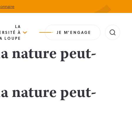
ionnaire
Actualités
Agenda
Contact
Extranet
LA
ERSITÉ À
JE M'ENGAGE
A LOUPE
la nature peut-
la nature peut-