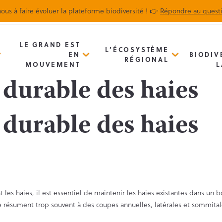
ous à faire évoluer la plateforme biodiversité ! 👉
Répondre au quest
Biodiv’Map
Newsletter
LE GRAND EST
L’ÉCOSYSTÈME
EN
BIODIV
RÉGIONAL
MOUVEMENT
L
 durable des haies
 durable des haies
s haies, il est essentiel de maintenir les haies existantes dans un bo
se résument trop souvent à des coupes annuelles, latérales et sommita