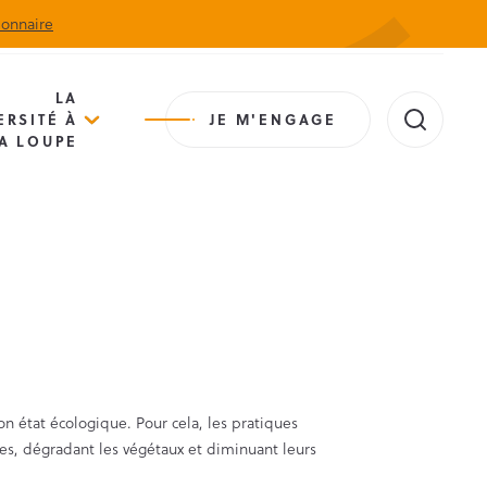
ionnaire
Actualités
Agenda
Contact
Extranet
LA
ERSITÉ À
JE M'ENGAGE
A LOUPE
n état écologique. Pour cela, les pratiques
les, dégradant les végétaux et diminuant leurs