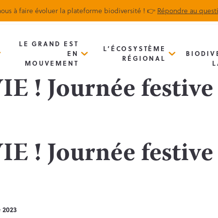
ous à faire évoluer la plateforme biodiversité ! 👉
Répondre au quest
Biodiv’Map
Newsletter
LE GRAND EST
L’ÉCOSYSTÈME
EN
BIODIV
RÉGIONAL
MOUVEMENT
L
! Journée festive 
! Journée festive 
e 2023