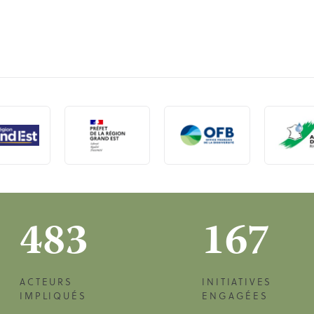
483
167
ACTEURS
INITIATIVES
IMPLIQUÉS
ENGAGÉES