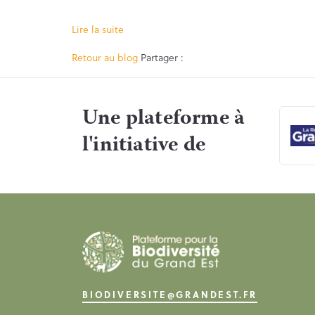
Lire la suite
Facebook
Twitter
Retour au blog
Partager :
Une plateforme à
l'initiative de
BIODIVERSITE@GRANDEST.FR