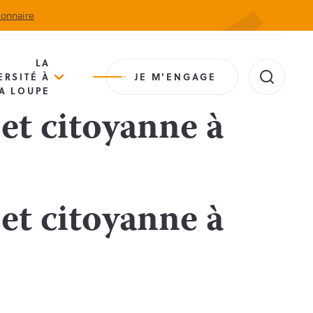
ionnaire
Actualités
Agenda
Contact
Extranet
LA
ERSITÉ À
JE M'ENGAGE
A LOUPE
et citoyanne à
et citoyanne à