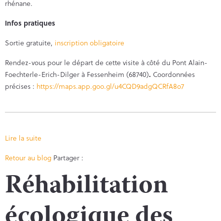
rhénane.
Infos pratiques
Sortie gratuite,
inscription obligatoire
Rendez-vous pour le départ de cette visite à côté du Pont Alain-
Foechterle-Erich-Dilger à Fessenheim (68740)
.
Coordonnées
précises :
https://maps.app.goo.gl/u4CQD9adgQCRfA8o7
Lire la suite
Facebook
Twitter
Retour au blog
Partager :
Réhabilitation
écologique des