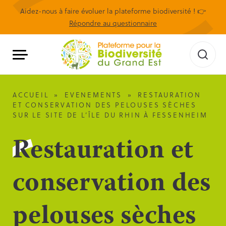
Aidez-nous à faire évoluer la plateforme biodiversité ! 👉
Répondre au questionnaire
ACCUEIL
»
EVENEMENTS
»
RESTAURATION
ET CONSERVATION DES PELOUSES SÈCHES
SUR LE SITE DE L’ÎLE DU RHIN À FESSENHEIM
Restauration et
conservation des
pelouses sèches