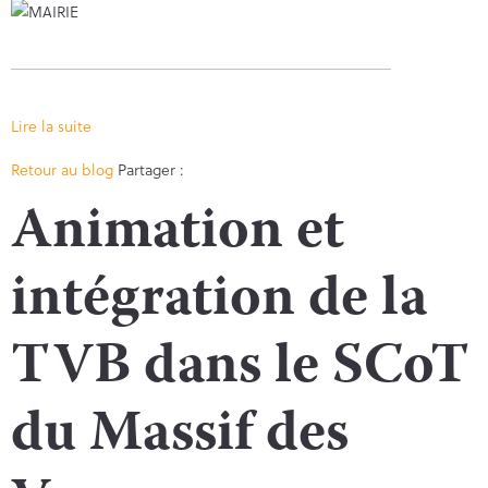
Lire la suite
Facebook
Twitter
Retour au blog
Partager :
Animation et
intégration de la
TVB dans le SCoT
du Massif des