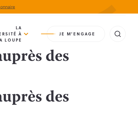
ionnaire
Actualités
Agenda
Contact
Extranet
LA
ERSITÉ À
JE M'ENGAGE
A LOUPE
auprès des
auprès des