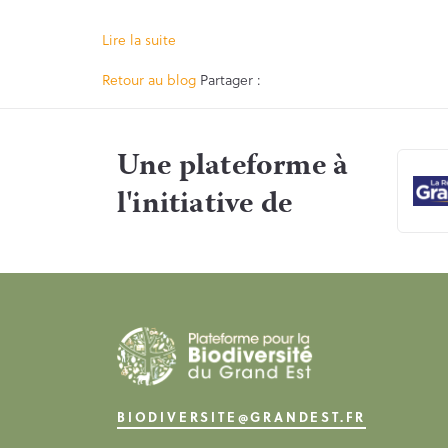
Lire la suite
Facebook
Twitter
Retour au blog
Partager :
Une plateforme à
l'initiative de
BIODIVERSITE@GRANDEST.FR