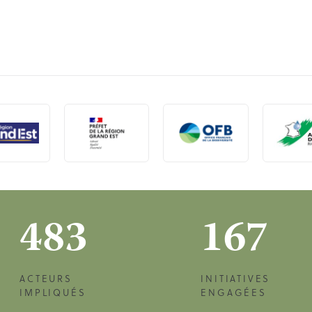
483
167
ACTEURS
INITIATIVES
IMPLIQUÉS
ENGAGÉES