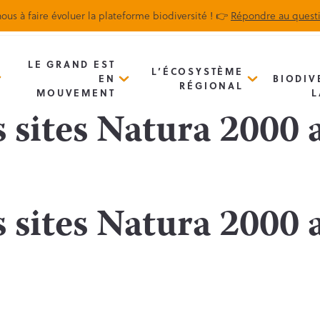
ous à faire évoluer la plateforme biodiversité ! 👉
Répondre au quest
Biodiv’Map
Newsletter
LE GRAND EST
L’ÉCOSYSTÈME
EN
BIODIV
RÉGIONAL
MOUVEMENT
L
 sites Natura 2000 
 sites Natura 2000 