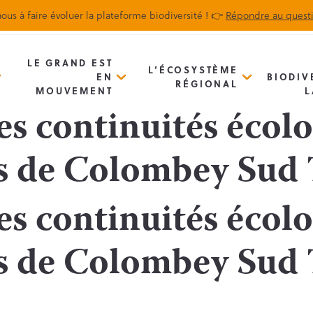
ous à faire évoluer la plateforme biodiversité ! 👉
Répondre au quest
Biodiv’Map
Newsletter
LE GRAND EST
L’ÉCOSYSTÈME
EN
BIODIV
RÉGIONAL
MOUVEMENT
L
es continuités écolo
s de Colombey Sud 
es continuités écolo
s de Colombey Sud 