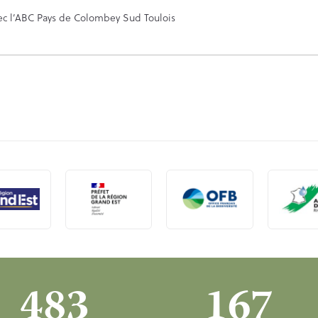
483
167