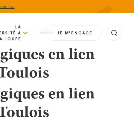
ionnaire
Actualités
Agenda
Contact
Extranet
LA
ERSITÉ À
JE M'ENGAGE
A LOUPE
giques en lien
Toulois
giques en lien
Toulois