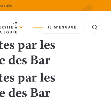
ionnaire
Actualités
Agenda
Contact
Extranet
LA
ERSITÉ À
JE M'ENGAGE
A LOUPE
tes par les
e des Bar
tes par les
e des Bar