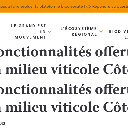
ous à faire évoluer la plateforme biodiversité ! 👉
Répondre au quest
Biodiv’Map
Newsletter
LE GRAND EST
L’ÉCOSYSTÈME
EN
BIODIV
RÉGIONAL
MOUVEMENT
L
onctionnalités offer
 milieu viticole Côt
onctionnalités offer
 milieu viticole Côt
021