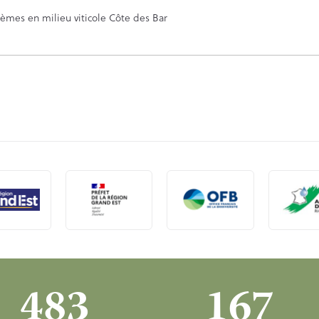
483
167