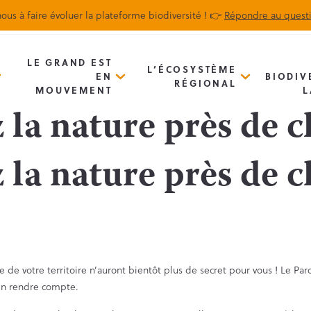
ous à faire évoluer la plateforme biodiversité ! 👉
Répondre au quest
Biodiv’Map
Newsletter
LE GRAND EST
L’ÉCOSYSTÈME
EN
BIODIV
RÉGIONAL
MOUVEMENT
L
la nature près de c
la nature près de c
ore de votre territoire n’auront bientôt plus de secret pour vous ! Le P
 en rendre compte.