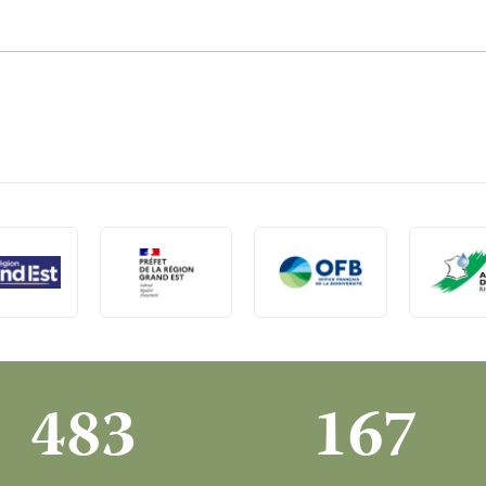
483
167