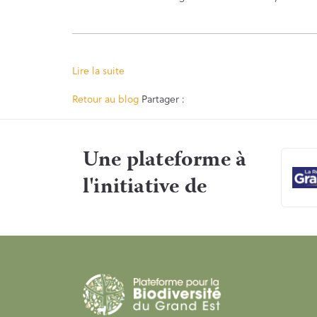
Lire la suite
Facebook
Twitter
Retour au blog
Partager :
Une plateforme à
l'initiative de