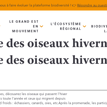
ous à faire évoluer la plateforme biodiversité ! 👉
Répondre au quest
Biodiv’Map
Newsletter
LE GRAND EST
L’ÉCOSYSTÈME
EN
BIODIV
RÉGIONAL
MOUVEMENT
L
e des oiseaux hiver
e des oiseaux hiver
s, découvrez les oiseaux qui passent l’hiver
ts toute l’année et ceux qui migrent depuis
froids : échassiers, canards, oies, etc.Après la promenade, les partic