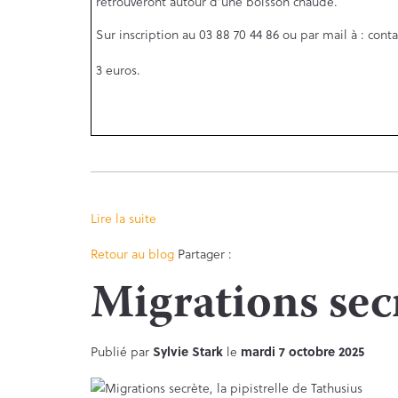
retrouveront autour d’une boisson chaude.
Sur inscription au 03 88 70 44 86 ou par mail à :
conta
3 euros.
Lire la suite
Facebook
Twitter
Retour au blog
Partager :
Migrations secr
Publié par
Sylvie Stark
le
mardi 7 octobre 2025