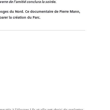
re de l’amitié conclura la soirée.
es Vosges du Nord. Ce documentaire de Pierre Mann,
parer la création du Parc.
putés à l’élevage ! Ils et elle ont choisi de replanter