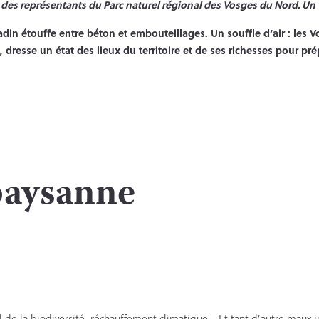
s représentants du Parc naturel régional des Vosges du Nord. Un ver
citadin étouffe entre béton et embouteillages. Un souffle d’air : l
dresse un état des lieux du territoire et de ses richesses pour pré
paysanne
ul de la biodiversité, réchauffement climatique… Et tant d’autre maux im