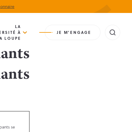
ionnaire
Actualités
Agenda
Contact
Extranet
LA
ERSITÉ À
JE M'ENGAGE
A LOUPE
nants
nants
ipants se