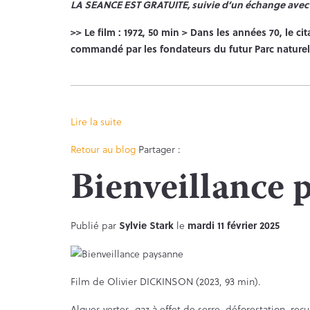
LA SEANCE EST GRATUITE, suivie d’un échange avec de
>> Le film : 1972, 50 min > Dans les années 70, le 
commandé par les fondateurs du futur Parc naturel, 
Lire la suite
Facebook
Twitter
Retour au blog
Partager :
Bienveillance 
Publié par
Sylvie Stark
le
mardi 11 février 2025
Film de Olivier DICKINSON (2023, 93 min).
Algues vertes, gaz à effet de serre, déforestation, rec