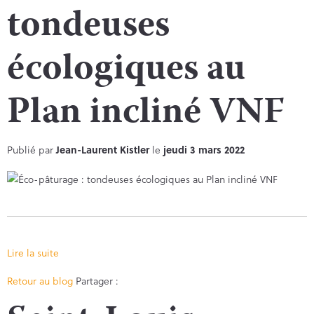
tondeuses
écologiques au
Plan incliné VNF
Publié par
Jean-Laurent Kistler
le
jeudi 3 mars 2022
Lire la suite
Facebook
Twitter
Retour au blog
Partager :