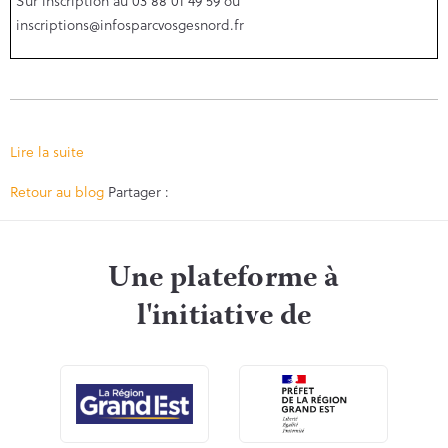
Sur inscription au 03 88 01 49 59 ou
inscriptions@infosparcvosgesnord.fr
Lire la suite
Facebook
Twitter
Retour au blog
Partager :
Une plateforme à
l'initiative de