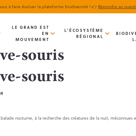
ous à faire évoluer la plateforme biodiversité ! 👉
Répondre au quest
Biodiv’Map
Newsletter
LE GRAND EST
L’ÉCOSYSTÈME
EN
BIODIV
RÉGIONAL
MOUVEMENT
L
uve-souris
uve-souris
24
 balade nocturne, à la recherche des créatures de la nuit, méconnues e