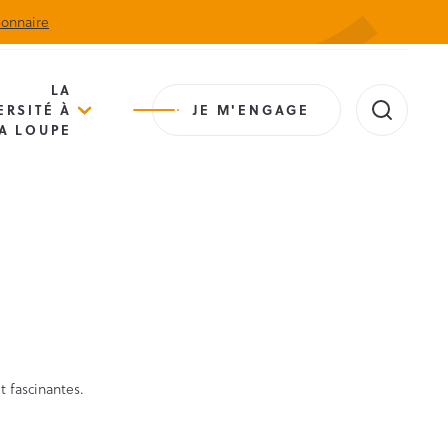
ionnaire
Actualités
Agenda
Contact
Extranet
LA
ERSITÉ À
JE M'ENGAGE
A LOUPE
t fascinantes.