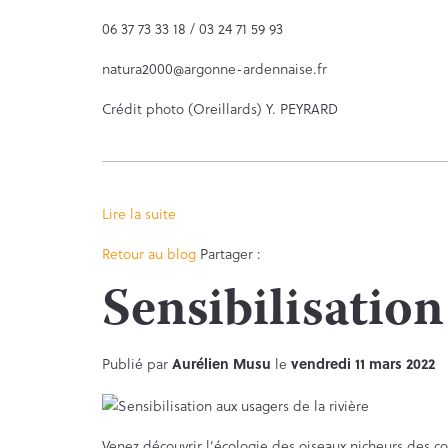
06 37 73 33 18 / 03 24 71 59 93
natura2000@argonne-ardennaise.fr
Crédit photo (Oreillards) Y. PEYRARD
Lire la suite
Facebook
Twitter
Retour au blog
Partager :
Sensibilisation
Publié par
Aurélien Musu
le
vendredi 11 mars 2022
Venez découvrir l’écologie des oiseaux nicheurs des co