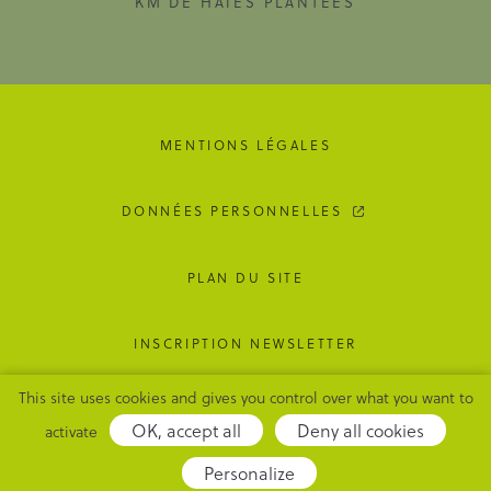
KM DE HAIES PLANTÉES
MENTIONS LÉGALES
DONNÉES PERSONNELLES
PLAN DU SITE
INSCRIPTION NEWSLETTER
This site uses cookies and gives you control over what you want to
GESTION DES COOKIES
OK, accept all
Deny all cookies
activate
Adipso,
Personalize
agence