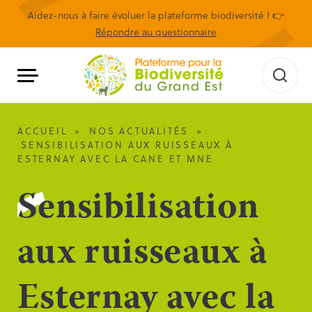
Aidez-nous à faire évoluer la plateforme biodiversité ! 👉
Répondre au questionnaire
ACCUEIL
»
NOS ACTUALITÉS
»
SENSIBILISATION AUX RUISSEAUX À
ESTERNAY AVEC LA CANE ET MNE
Sensibilisation
aux ruisseaux à
Esternay avec la