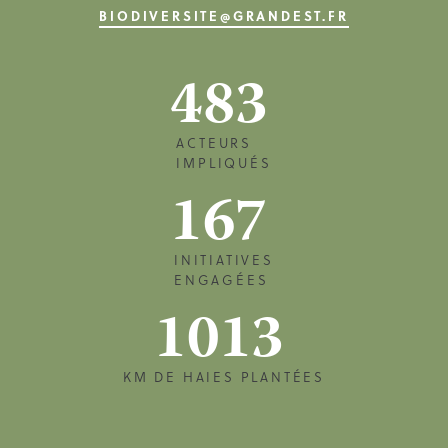
BIODIVERSITE@GRANDEST.FR
483
ACTEURS
IMPLIQUÉS
167
INITIATIVES
ENGAGÉES
1013
KM DE HAIES PLANTÉES