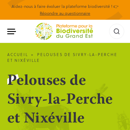
Aidez-nous à faire évoluer la plateforme biodiversité ! 👉
Répondre au questionnaire
ACCUEIL
»
PELOUSES DE SIVRY-LA-PERCHE
ET NIXÉVILLE
Pelouses de
Sivry-la-Perche
et Nixéville