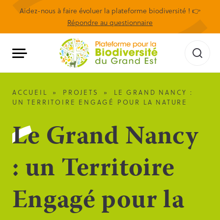
Aidez-nous à faire évoluer la plateforme biodiversité ! 👉
Répondre au questionnaire
ACCUEIL
»
PROJETS
»
LE GRAND NANCY :
UN TERRITOIRE ENGAGÉ POUR LA NATURE
Le Grand Nancy
: un Territoire
Engagé pour la