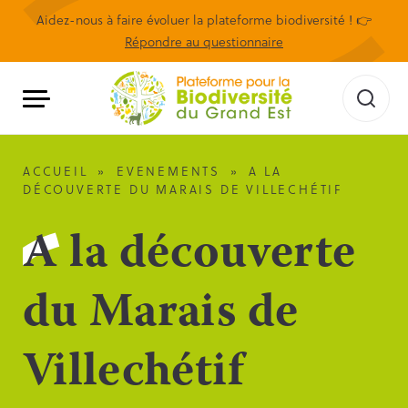
Aidez-nous à faire évoluer la plateforme biodiversité ! 👉
Répondre au questionnaire
ACCUEIL
»
EVENEMENTS
»
A LA
DÉCOUVERTE DU MARAIS DE VILLECHÉTIF
A la découverte
du Marais de
Villechétif