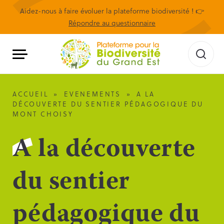
Aidez-nous à faire évoluer la plateforme biodiversité ! 👉
Répondre au questionnaire
ACCUEIL
»
EVENEMENTS
»
A LA
DÉCOUVERTE DU SENTIER PÉDAGOGIQUE DU
MONT CHOISY
A la découverte
du sentier
pédagogique du