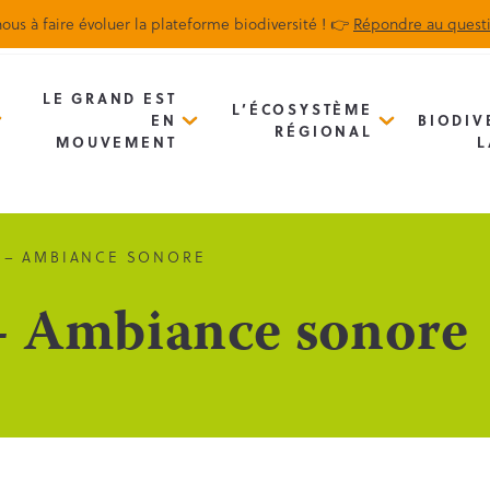
ous à faire évoluer la plateforme biodiversité ! 👉
Répondre au quest
Biodiv’Map
Newsletter
LE GRAND EST
L’ÉCOSYSTÈME
EN
BIODIV
RÉGIONAL
MOUVEMENT
L
 – AMBIANCE SONORE
– Ambiance sonore