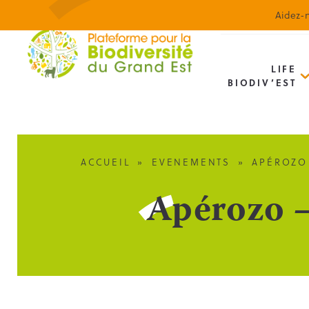
Aidez-n
LIFE
BIODIV’EST
ACCUEIL
»
EVENEMENTS
»
APÉROZO
Apérozo 