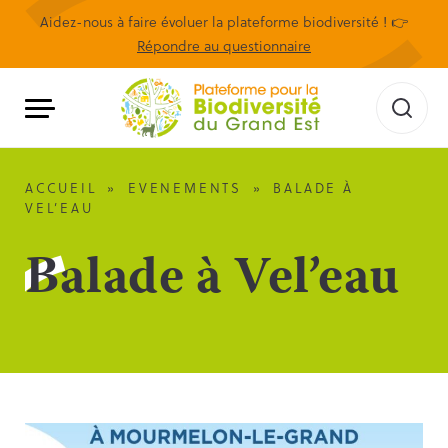
Aidez-nous à faire évoluer la plateforme biodiversité ! 👉
Répondre au questionnaire
ACCUEIL
»
EVENEMENTS
»
BALADE À
VEL’EAU
Balade à Vel’eau