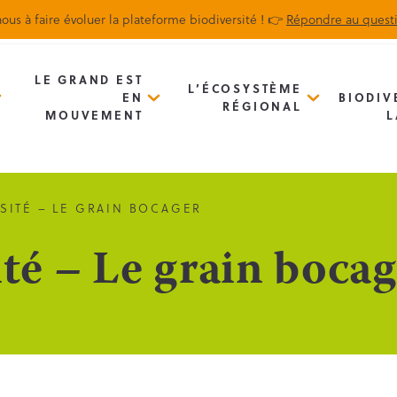
ous à faire évoluer la plateforme biodiversité ! 👉
Répondre au quest
Biodiv’Map
Newsletter
LE GRAND EST
L’ÉCOSYSTÈME
EN
BIODIV
RÉGIONAL
MOUVEMENT
L
SITÉ – LE GRAIN BOCAGER
té – Le grain bocag