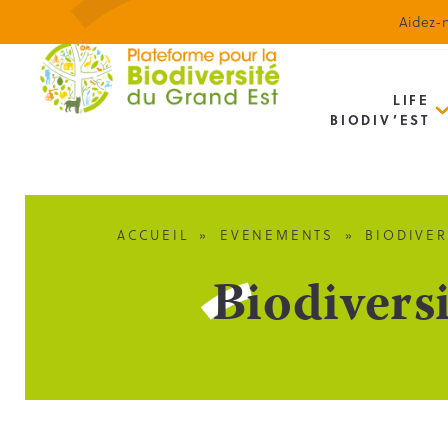
Aidez-n
LIFE
BIODIV’EST
ACCUEIL
»
EVENEMENTS
»
BIODIVER
Biodiversi