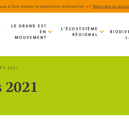
ous à faire évoluer la plateforme biodiversité ! 👉
Répondre au quest
Biodiv’Map
Newsletter
LE GRAND EST
L’ÉCOSYSTÈME
EN
BIODIV
RÉGIONAL
MOUVEMENT
L
ES 2021
s 2021