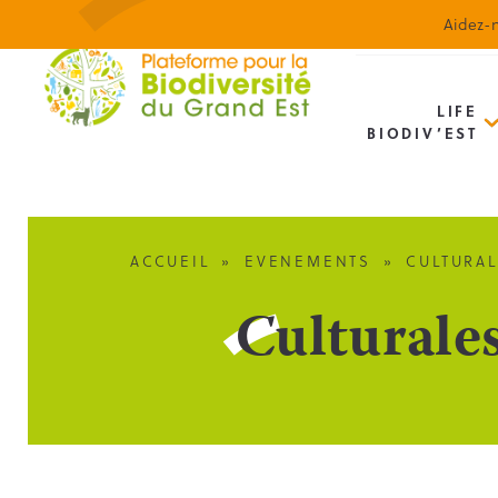
Aidez-n
LIFE
BIODIV’EST
ACCUEIL
»
EVENEMENTS
»
CULTURAL
Culturale