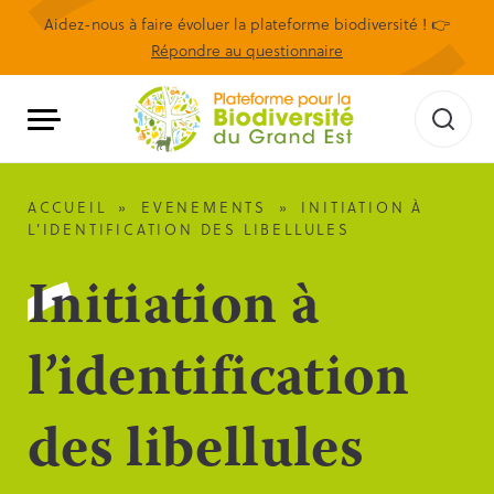
Aidez-nous à faire évoluer la plateforme biodiversité ! 👉
Répondre au questionnaire
ACCUEIL
»
EVENEMENTS
»
INITIATION À
L’IDENTIFICATION DES LIBELLULES
Initiation à
l’identification
des libellules