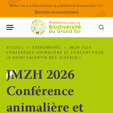
Aidez-nous à faire évoluer la plateforme biodiversité ! 👉
Répondre au questionnaire
ACCUEIL
»
EVENEMENTS
»
JMZH 2026
CONFÉRENCE ANIMALIÈRE ET CONCERT POUR
LA SAINT VALENTIN DES OISEAUX !
JMZH 2026
Conférence
animalière et