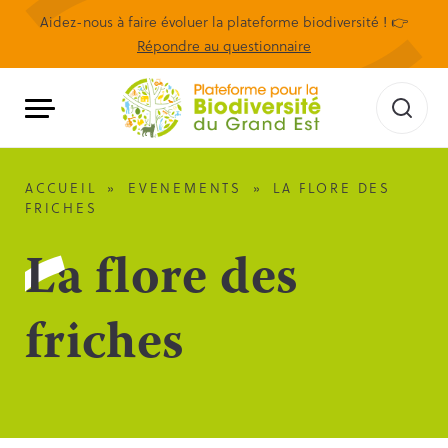
Aidez-nous à faire évoluer la plateforme biodiversité ! 👉
Répondre au questionnaire
ACCUEIL
»
EVENEMENTS
»
LA FLORE DES
FRICHES
La flore des
friches