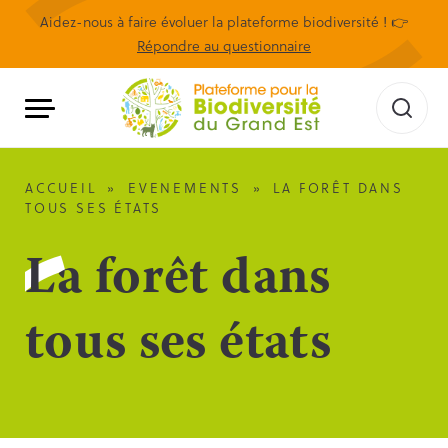
Aidez-nous à faire évoluer la plateforme biodiversité ! 👉
Répondre au questionnaire
ACCUEIL
»
EVENEMENTS
»
LA FORÊT DANS
TOUS SES ÉTATS
La forêt dans
tous ses états