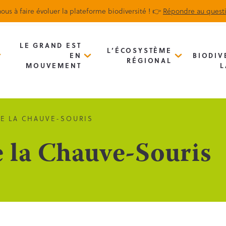
ous à faire évoluer la plateforme biodiversité ! 👉
Répondre au quest
Biodiv’Map
Newsletter
LE GRAND EST
L’ÉCOSYSTÈME
EN
BIODIV
RÉGIONAL
MOUVEMENT
L
DE LA CHAUVE-SOURIS
e la Chauve-Souris