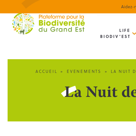
Aidez-n
LIFE
BIODIV’EST
ACCUEIL
»
EVENEMENTS
»
LA NUIT 
La Nuit d