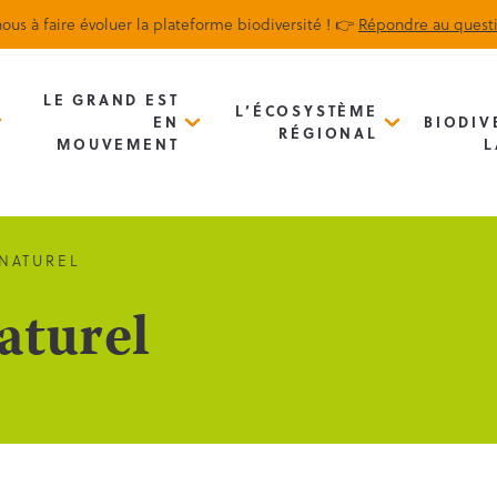
ous à faire évoluer la plateforme biodiversité ! 👉
Répondre au quest
Biodiv’Map
Newsletter
LE GRAND EST
L’ÉCOSYSTÈME
EN
BIODIV
RÉGIONAL
MOUVEMENT
L
NATUREL
aturel