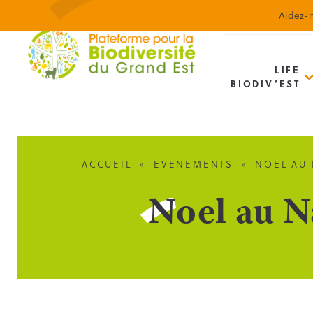
Aidez-n
LIFE
BIODIV’EST
ACCUEIL
»
EVENEMENTS
»
NOEL AU 
Noel au N