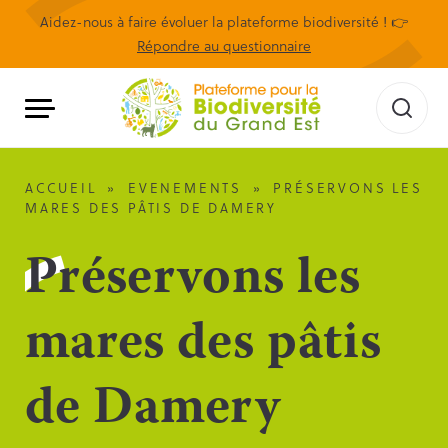
Aidez-nous à faire évoluer la plateforme biodiversité ! 👉
Répondre au questionnaire
ACCUEIL
»
EVENEMENTS
»
PRÉSERVONS LES
MARES DES PÂTIS DE DAMERY
Préservons les
mares des pâtis
de Damery