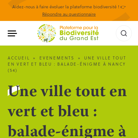
Aidez-nous à faire évoluer la plateforme biodiversité ! 👉
Répondre au questionnaire
ACCUEIL
»
EVENEMENTS
»
UNE VILLE TOUT
EN VERT ET BLEU : BALADE-ÉNIGME À NANCY
(54)
Une ville tout en
vert et bleu :
balade-énigme à