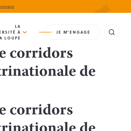
ionnaire
Actualités
Agenda
Contact
Extranet
LA
ERSITÉ À
JE M'ENGAGE
A LOUPE
e corridors
trinationale de
e corridors
trinationale de