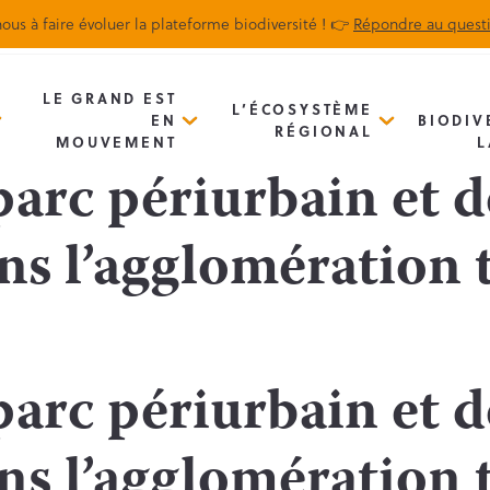
ous à faire évoluer la plateforme biodiversité ! 👉
Répondre au quest
Biodiv’Map
Newsletter
LE GRAND EST
L’ÉCOSYSTÈME
EN
BIODIV
RÉGIONAL
MOUVEMENT
L
parc périurbain et d
ns l’agglomération 
parc périurbain et d
ns l’agglomération 