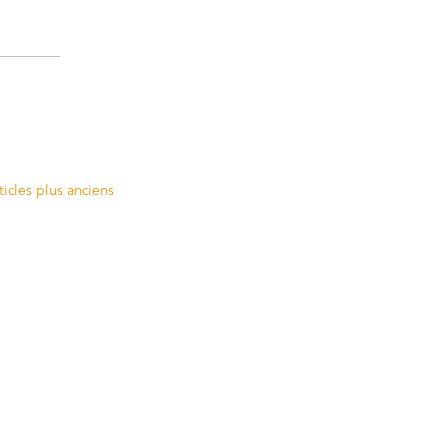
Navigation
ticles plus anciens
des
articles