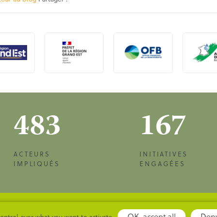
483
167
ACTEURS
INITIATIVES
IMPLIQUÉS
ENGAGÉES
NNELLES
PLAN DU SITE
INSCRIPTION NEWSLE
OK, accept all
Deny
control over what you want to activate