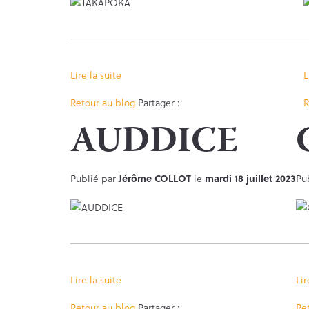
Lire la suite
L
Facebook
Twitter
Retour au blog
Partager :
R
AUDDICE
Publié par
Jérôme COLLOT
le
mardi 18 juillet 2023
Pu
Lire la suite
Lir
Facebook
Twitter
Retour au blog
Partager :
Re