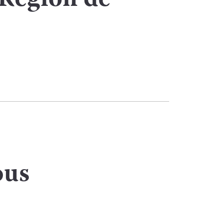
Région de
ous