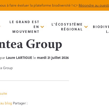
ous à faire évoluer la plateforme biodiversité ! 👉
Répondre au quest
Biodiv’Map
Newsletter
LE GRAND EST
L’ÉCOSYSTÈME
EN
BIODIV
RÉGIONAL
MOUVEMENT
L
ntea Group
 par
Laure LARTIGUE
le
mardi 21 juillet 2026
 suite
Facebook
Twitter
 au blog
Partager :