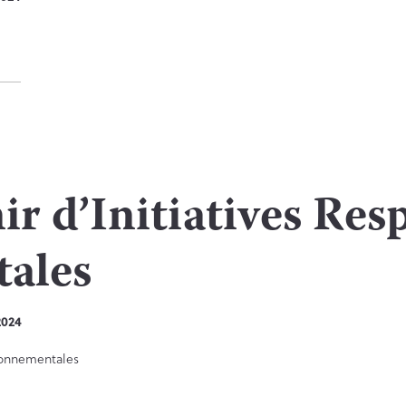
r d’Initiatives Res
ales
2024