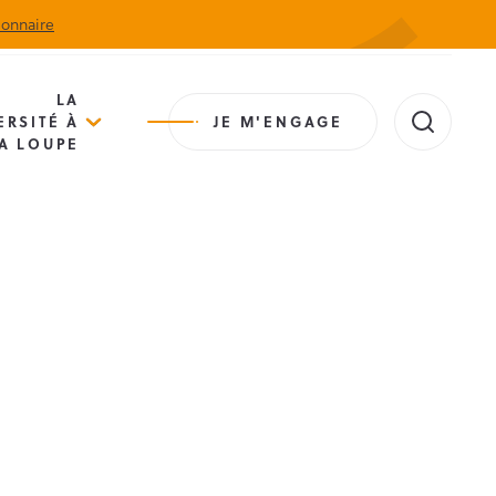
ionnaire
Actualités
Agenda
Contact
Extranet
LA
ERSITÉ À
JE M'ENGAGE
A LOUPE