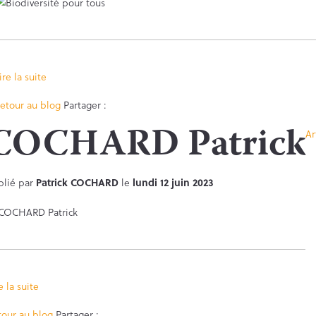
ire la suite
Facebook
Twitter
etour au blog
Partager :
COCHARD Patrick
Ar
blié par
Patrick COCHARD
le
lundi 12 juin 2023
e la suite
Facebook
Twitter
tour au blog
Partager :