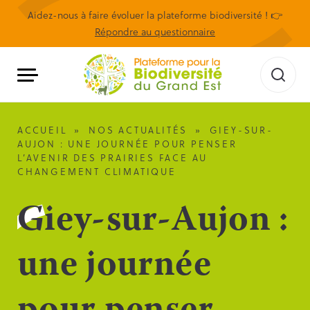
Aidez-nous à faire évoluer la plateforme biodiversité ! 👉
Répondre au questionnaire
ACCUEIL
»
NOS ACTUALITÉS
»
GIEY-SUR-
AUJON : UNE JOURNÉE POUR PENSER
L’AVENIR DES PRAIRIES FACE AU
CHANGEMENT CLIMATIQUE
Giey-sur-Aujon :
une journée