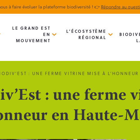
ous à faire évoluer la plateforme biodiversité ! 👉
Répondre au quest
Biodiv’Map
Newsletter
LE GRAND EST
L’ÉCOSYSTÈME
EN
BIODIV
RÉGIONAL
MOUVEMENT
L
BIODIV’EST : UNE FERME VITRINE MISE À L’HONNEU
v’Est : une ferme v
honneur en Haute-