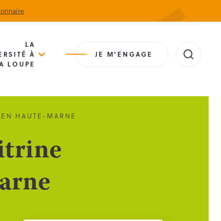
ionnaire
Actualités
Agenda
Contact
Extranet
LA
ERSITÉ À
JE M'ENGAGE
A LOUPE
R EN HAUTE-MARNE
itrine
Marne