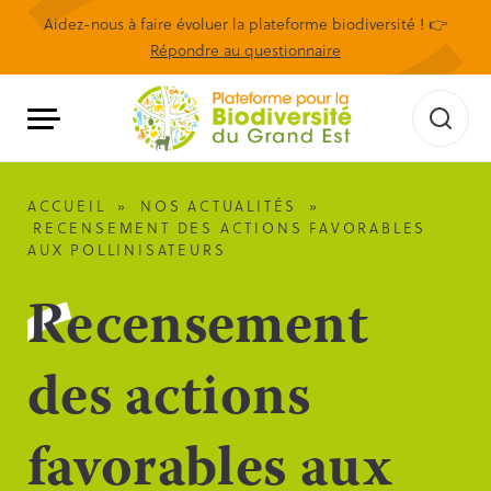
Aidez-nous à faire évoluer la plateforme biodiversité ! 👉
Répondre au questionnaire
ACCUEIL
»
NOS ACTUALITÉS
»
RECENSEMENT DES ACTIONS FAVORABLES
AUX POLLINISATEURS
Recensement
des actions
favorables aux