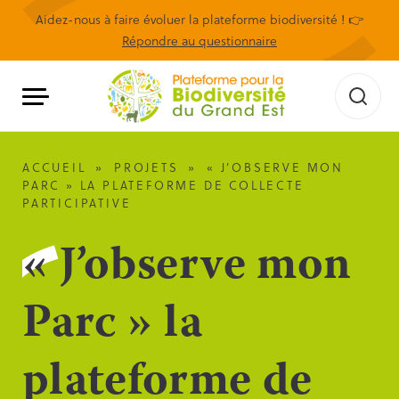
Aidez-nous à faire évoluer la plateforme biodiversité ! 👉
Répondre au questionnaire
ACCUEIL
»
PROJETS
»
« J’OBSERVE MON
PARC » LA PLATEFORME DE COLLECTE
PARTICIPATIVE
« J’observe mon
Parc » la
plateforme de