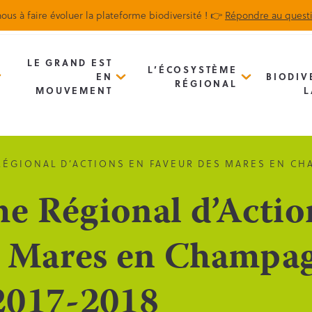
ous à faire évoluer la plateforme biodiversité ! 👉
Répondre au quest
Biodiv’Map
Newsletter
LE GRAND EST
L’ÉCOSYSTÈME
EN
BIODIV
RÉGIONAL
MOUVEMENT
L
ÉGIONAL D’ACTIONS EN FAVEUR DES MARES EN CH
 Régional d’Actio
s Mares en Champa
2017-2018