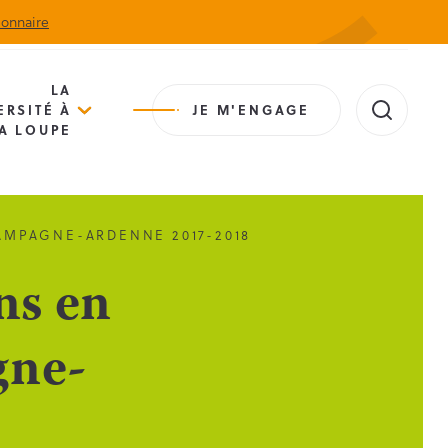
ionnaire
Actualités
Agenda
Contact
Extranet
LA
ERSITÉ À
JE M'ENGAGE
A LOUPE
AMPAGNE-ARDENNE 2017-2018
ns en
gne-