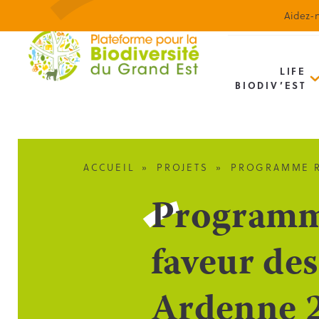
Aidez-n
LIFE
BIODIV’EST
ACCUEIL
»
PROJETS
»
PROGRAMME R
Programme
faveur de
Ardenne 