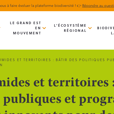
ous à faire évoluer la plateforme biodiversité ! 👉
Répondre au quest
Biodiv’Map
Newsletter
LE GRAND EST
L’ÉCOSYSTÈME
EN
BIODIV
RÉGIONAL
MOUVEMENT
L
MIDES ET TERRITOIRES : BÂTIR DES POLITIQUES P
IN
des et territoires :
s publiques et pro