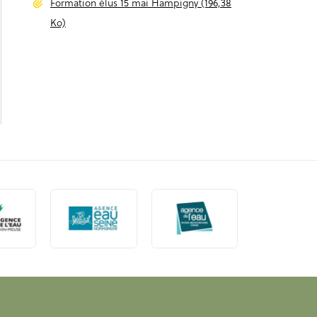
Formation élus 15 mai Hampigny (196,38
Ko)