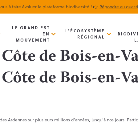
ous à faire évoluer la plateforme biodiversité ! 👉
Répondre au quest
Biodiv’Map
Newsletter
LE GRAND EST
L’ÉCOSYSTÈME
EN
BIODIV
RÉGIONAL
MOUVEMENT
L
a Côte de Bois-en-Va
a Côte de Bois-en-Va
des Ardennes sur plusieurs millions d’années, jusqu’à nos jours. Partic