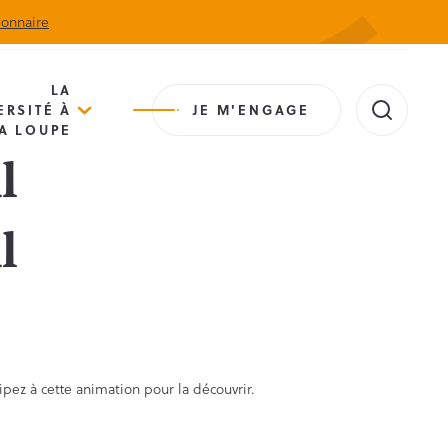
ionnaire
Actualités
Agenda
Contact
Extranet
LA
ERSITÉ À
JE M'ENGAGE
A LOUPE
l
l
ipez à cette animation pour la découvrir.