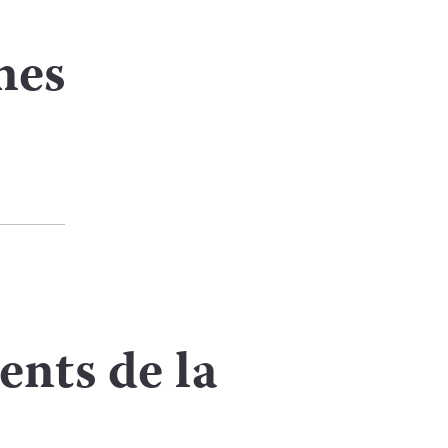
nes
nts de la