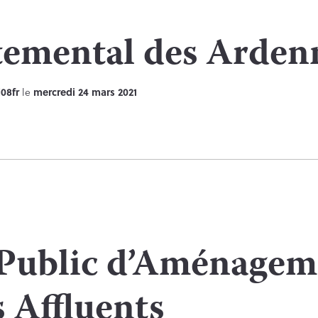
temental des Arden
08fr
le
mercredi 24 mars 2021
Public d’Aménageme
s Affluents