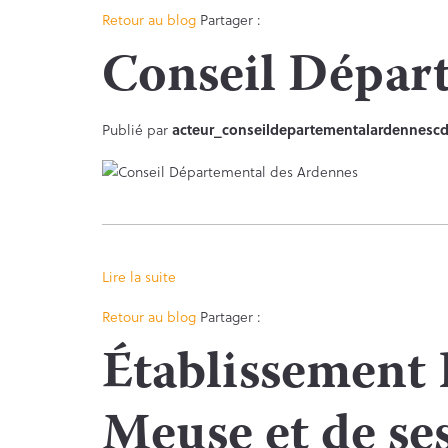
Facebook
Twitter
Retour au blog
Partager :
Conseil Dépar
Publié par
acteur_conseildepartementalardennescd
Lire la suite
Facebook
Twitter
Retour au blog
Partager :
Établissement 
Meuse et de se