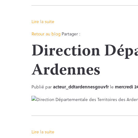
Lire la suite
Facebook
Twitter
Retour au blog
Partager :
Direction Dépa
Ardennes
Publié par
acteur_ddtardennesgouvfr
le
mercredi 2
Lire la suite