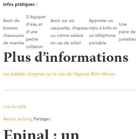
Infos pratiques :
S’équiper
Avoir de
Avoir sur soi
Apporter un
d’eau et
Une
bonnes
casquette, chapeau
stylo à bille et
d’une
paire de
chaussures
ou crème solaire
un téléphone
petite
jumelles
de marche
en cas de soleil
portable
collation
Plus d’informations
Les balades énigmes sur le site de l’Agence Rhin-Meuse
Lire la suite
Facebook
Twitter
Retour au blog
Partager :
Epinal : un