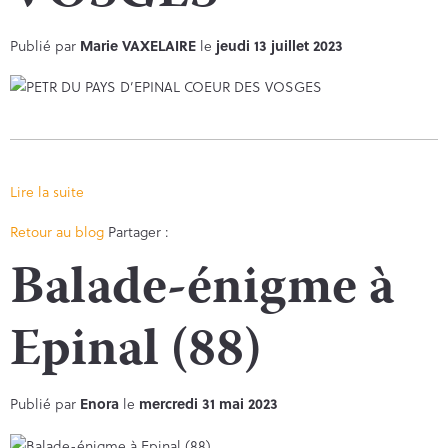
Publié par
Marie VAXELAIRE
le
jeudi 13 juillet 2023
Lire la suite
Facebook
Twitter
Retour au blog
Partager :
Balade-énigme à
Epinal (88)
Publié par
Enora
le
mercredi 31 mai 2023